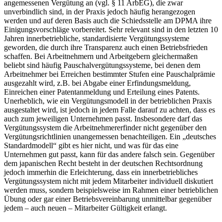
angemessenen Vergütung an (vgl. § 11 ArbEG), die zwar
unverbindlich sind, in der Praxis jedoch häufig herangezogen
werden und auf deren Basis auch die Schiedsstelle am DPMA ihre
Einigungsvorschläge vorbereitet. Sehr relevant sind in den letzten 10
Jahren innerbetriebliche, standardisierte Vergütungssysteme
geworden, die durch ihre Transparenz auch einen Betriebsfrieden
schaffen. Bei Arbeitnehmern und Arbeitgebern gleichermaßen
beliebt sind häufig Pauschalvergütungssysteme, bei denen dem
Arbeitnehmer bei Erreichen bestimmter Stufen eine Pauschalprämie
ausgezahlt wird, z.B. bei Abgabe einer Erfindungsmeldung,
Einreichen einer Patentanmeldung und Erteilung eines Patents.
Unerheblich, wie ein Vergütungsmodell in der betrieblichen Praxis
ausgestaltet wird, ist jedoch in jedem Falle darauf zu achten, dass es
auch zum jeweiligen Unternehmen passt. Insbesondere darf das
Vergütungssystem die Arbeitnehmererfinder nicht gegenüber den
Vergütungsrichtlinien unangemessen benachteiligen. Ein „deutsches
Standardmodell“ gibt es hier nicht, und was für das eine
Unternehmen gut passt, kann für das andere falsch sein. Gegenüber
dem japanischen Recht besteht in der deutschen Rechtsordnung
jedoch immerhin die Erleichterung, dass ein innerbetriebliches
Vergütungssystem nicht mit jedem Mitarbeiter individuell diskutiert
werden muss, sondern beispielsweise im Rahmen einer betrieblichen
Übung oder gar einer Betriebsvereinbarung unmittelbar gegenüber
jedem – auch neuen – Mitarbeiter Gültigkeit erlangt.