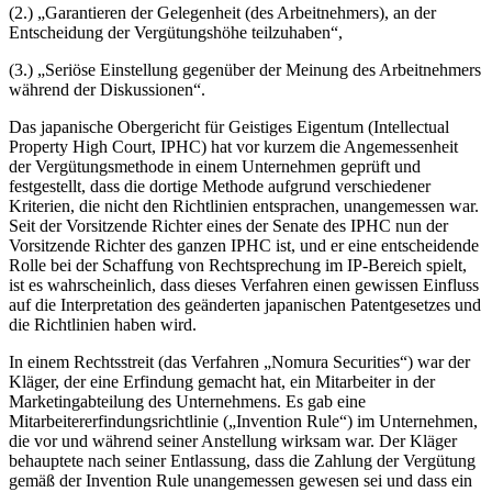
(2.) „Garantieren der Gelegenheit (des Arbeitnehmers), an der
Entscheidung der Vergütungshöhe teilzuhaben“,
(3.) „Seriöse Einstellung gegenüber der Meinung des Arbeitnehmers
während der Diskussionen“.
Das japanische Obergericht für Geistiges Eigentum (Intellectual
Property High Court, IPHC) hat vor kurzem die Angemessenheit
der Vergütungsmethode in einem Unternehmen geprüft und
festgestellt, dass die dortige Methode aufgrund verschiedener
Kriterien, die nicht den Richtlinien entsprachen, unangemessen war.
Seit der Vorsitzende Richter eines der Senate des IPHC nun der
Vorsitzende Richter des ganzen IPHC ist, und er eine entscheidende
Rolle bei der Schaffung von Rechtsprechung im IP-Bereich spielt,
ist es wahrscheinlich, dass dieses Verfahren einen gewissen Einfluss
auf die Interpretation des geänderten japanischen Patentgesetzes und
die Richtlinien haben wird.
In einem Rechtsstreit (das Verfahren „Nomura Securities“) war der
Kläger, der eine Erfindung gemacht hat, ein Mitarbeiter in der
Marketingabteilung des Unternehmens. Es gab eine
Mitarbeitererfindungsrichtlinie („Invention Rule“) im Unternehmen,
die vor und während seiner Anstellung wirksam war. Der Kläger
behauptete nach seiner Entlassung, dass die Zahlung der Vergütung
gemäß der Invention Rule unangemessen gewesen sei und dass ein