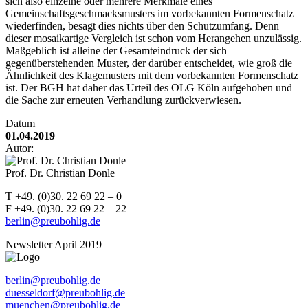
sich also einzelne oder mehrere Merkmale eines
Gemeinschaftsgeschmacksmusters im vorbekannten Formenschatz
wiederfinden, besagt dies nichts über den Schutzumfang. Denn
dieser mosaikartige Vergleich ist schon vom Herangehen unzulässig.
Maßgeblich ist alleine der Gesamteindruck der sich
gegenüberstehenden Muster, der darüber entscheidet, wie groß die
Ähnlichkeit des Klagemusters mit dem vorbekannten Formenschatz
ist. Der BGH hat daher das Urteil des OLG Köln aufgehoben und
die Sache zur erneuten Verhandlung zurückverwiesen.
Datum
01.04.2019
Autor:
Prof. Dr. Christian Donle
T +49. (0)30. 22 69 22 – 0
F +49. (0)30. 22 69 22 – 22
berlin@preubohlig.de
Newsletter April 2019
berlin@preubohlig.de
duesseldorf@preubohlig.de
muenchen@preubohlig.de